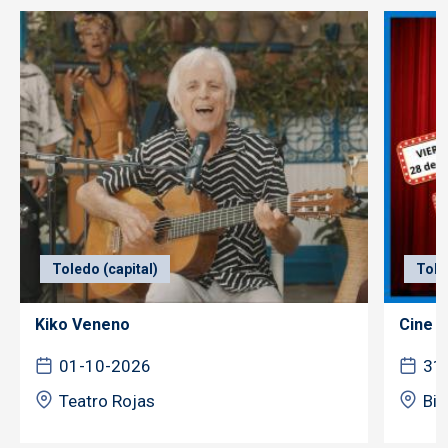
Toledo (capital)
Tole
Kiko Veneno
Cine f
01-10-2026
31
Teatro Rojas
Bib