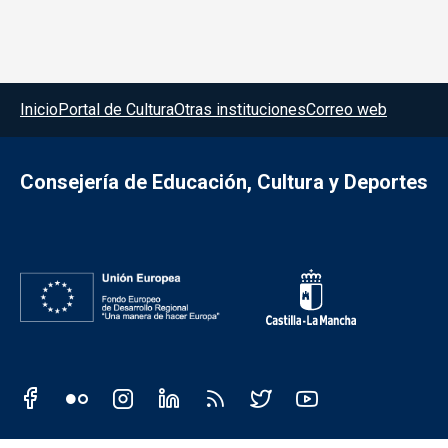
Menú del pie
Inicio
Portal de Cultura
Otras instituciones
Correo web
Consejería de Educación, Cultura y Deportes
Redes sociales JCCM