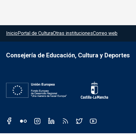
Menú del pie
Inicio
Portal de Cultura
Otras instituciones
Correo web
Consejería de Educación, Cultura y Deportes
Redes sociales JCCM