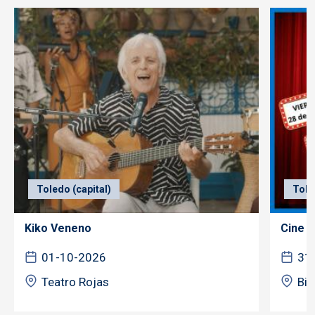
Toledo (capital)
Tole
Kiko Veneno
Cine f
01-10-2026
31
Teatro Rojas
Bib