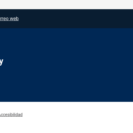
rreo web
y
Redes sociales JCCM
ccesibilidad