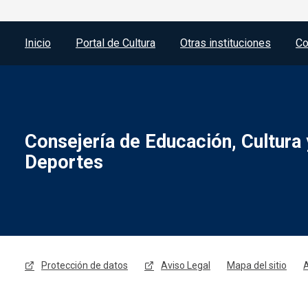
Menú del pie
Inicio
Portal de Cultura
Otras instituciones
Co
Consejería de Educación, Cultura 
Deportes
Menú legal
Protección de datos
Aviso Legal
Mapa del sitio
A