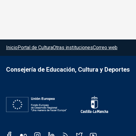
Menú del pie
Inicio
Portal de Cultura
Otras instituciones
Correo web
Consejería de Educación, Cultura y Deportes
Redes sociales JCCM