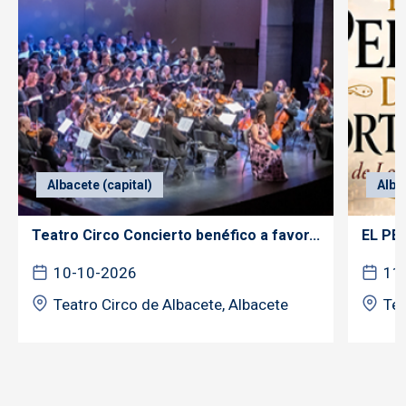
Albacete (capital)
Alba
Teatro Circo Concierto benéfico a favor...
EL PE
10-10-2026
11
Teatro Circo de Albacete, Albacete
Tea