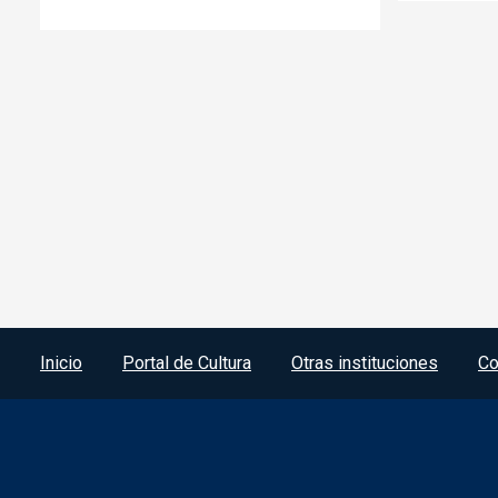
Menú del pie
Inicio
Portal de Cultura
Otras instituciones
Co