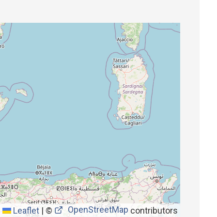
OpenStreetMap
Leaflet
|
©
contributors