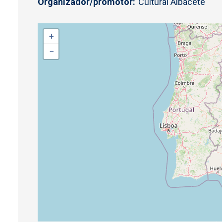
Organizador/promotor
Cultural Albacete
+
−