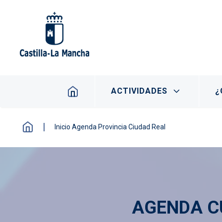
Pasar al contenido principal
Navegación principal
ACTIVIDADES
¿
Inicio Agenda Provincia Ciudad Real
AGENDA C