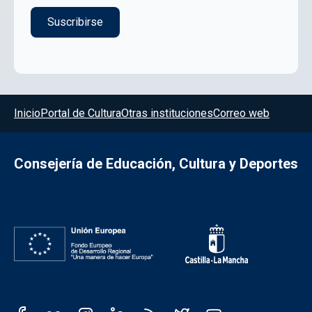
Menú del pie
Inicio
Portal de Cultura
Otras instituciones
Correo web
Consejería de Educación, Cultura y Deportes