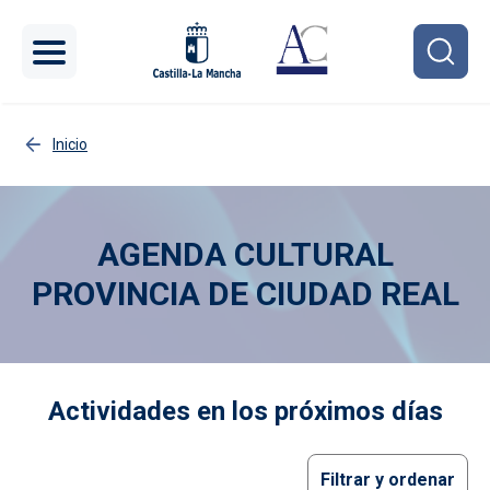
Pasar al contenido principal
Inicio
AGENDA CULTURAL
PROVINCIA DE CIUDAD REAL
Imagen
Actividades en los próximos días
Filtrar y ordenar