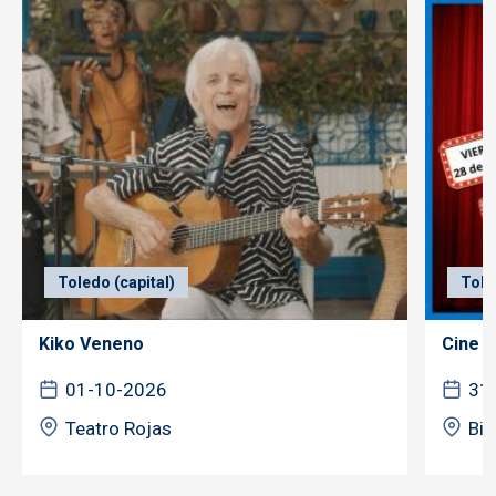
Toledo (capital)
Tole
Kiko Veneno
Cine f
01-10-2026
31
Teatro Rojas
Bib