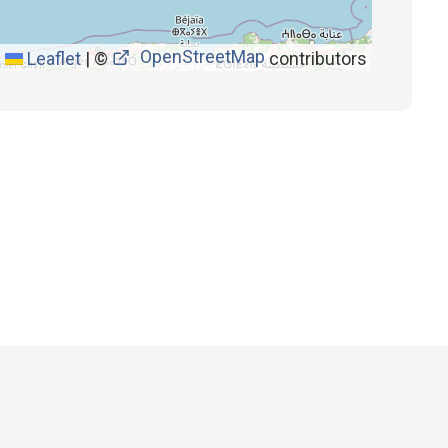
OpenStreetMap
Leaflet
|
©
contributors