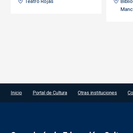
Teatro Rojas
Bibli
Manc
Menú del pie
Inicio
Portal de Cultura
Otras instituciones
Co