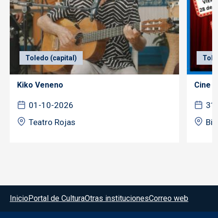
Toledo (capital)
Tole
Kiko Veneno
Cine f
01-10-2026
31
Teatro Rojas
Bib
Menú del pie
Inicio
Portal de Cultura
Otras instituciones
Correo web