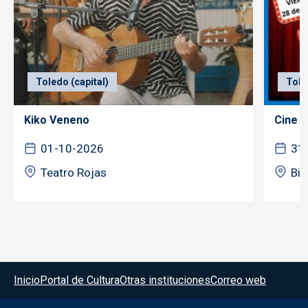
Toledo (capital)
Tole
Kiko Veneno
Cine f
01-10-2026
31
Teatro Rojas
Bib
Menú del pie
Inicio
Portal de Cultura
Otras instituciones
Correo web