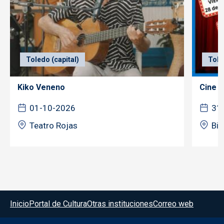
Toledo (capital)
Tole
Kiko Veneno
Cine f
01-10-2026
31
Teatro Rojas
Bib
Menú del pie
Inicio
Portal de Cultura
Otras instituciones
Correo web