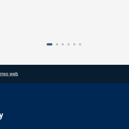
rreo web
y