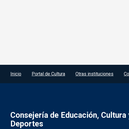
Menú del pie
Inicio
Portal de Cultura
Otras instituciones
Co
Consejería de Educación, Cultura 
Deportes