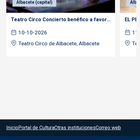
Albacete (capital)
Alba
Teatro Circo Concierto benéfico a favor...
EL PE
10-10-2026
11
Teatro Circo de Albacete, Albacete
Tea
Menú del pie
Inicio
Portal de Cultura
Otras instituciones
Correo web