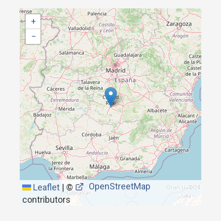
+
−
OpenStreetMap
Leaflet
|
©
contributors