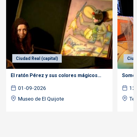
Ciudad Real (capital)
Ciud
El ratón Pérez y sus colores mágicos...
Somos 
01-09-2026
12
Museo de El Quijote
Tea