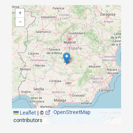
+
−
OpenStreetMap
Leaflet
|
©
contributors