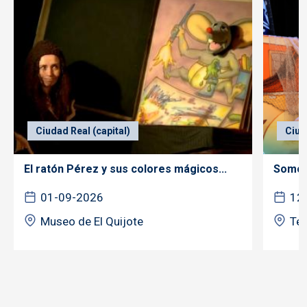
Ciudad Real (capital)
Ciud
El ratón Pérez y sus colores mágicos...
Somos 
01-09-2026
12
Museo de El Quijote
Tea