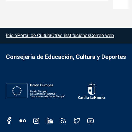
Menú del pie
Inicio
Portal de Cultura
Otras instituciones
Correo web
Consejería de Educación, Cultura y Deportes
Redes sociales JCCM