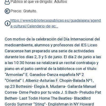
Público al que va dirigido
Adultos
Precio
Gratuito.
https://www.bibliotecaspublicas.es/guadalajara/agend
a-cultural/Calendario-de-ac…
Con motivo de la celebración del Día Internacional del
medioambiente, alumnos y profesores del IES Liceo
Caracense han preparado una serie de actividades
durante los días 2, 3 y 5 de junio. El día 2 de junio a las
a las 10:30 horas se relalizará un recital contrabajo y
piano en el patio central de la biblioteca con el título:
“Armonías” E. Ganados-Danza española Nº 2
“Oriental” I. Albeniz-Asturias F. Chopin-Balada Nº1,
op.23 Bottesini- Elegía A. Mudarra- Gallarda Manuel
Correa- Dime Pedro por tu vida J. S Bach- Preludio Pat
Bethen- Last Todin Home The Beatles- BlackBird
Gordo Summer “Sting”- Englishman in NY Howard