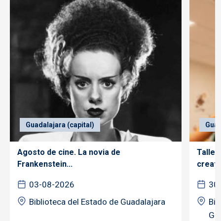
Guadalajara (capital)
Guad
Agosto de cine. La novia de
Taller
Frankenstein...
creativ
03-08-2026
30
Biblioteca del Estado de Guadalajara
Bib
Gua