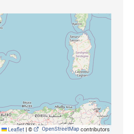
OpenStreetMap
Leaflet
|
©
contributors