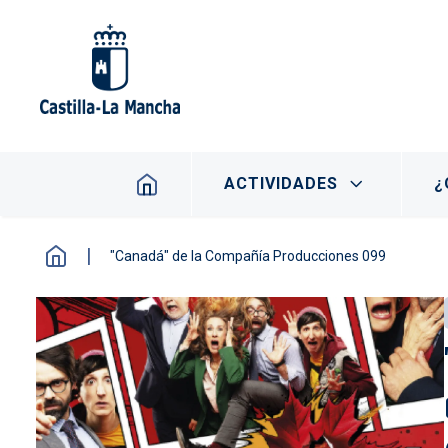
Pasar al contenido principal
Navegación principal
ACTIVIDADES
¿
"Canadá" de la Compañía Producciones 099