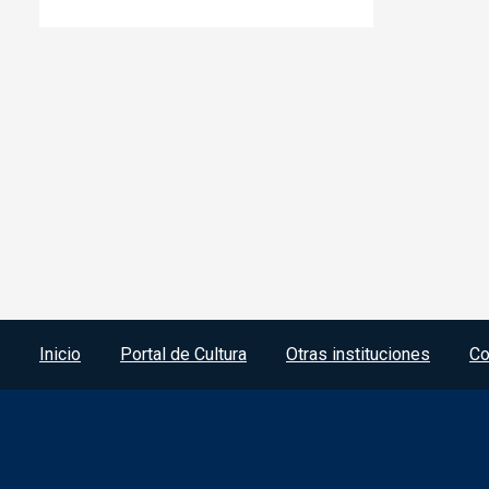
Menú del pie
Inicio
Portal de Cultura
Otras instituciones
Co