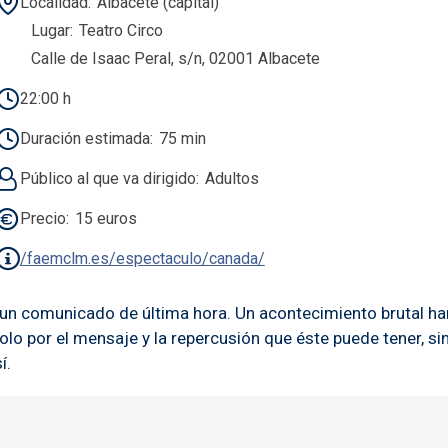
Localidad
Albacete (capital)
Lugar
Teatro Circo
Calle de Isaac Peral, s/n, 02001 Albacete
22:00 h
Duración estimada
75 min
Público al que va dirigido
Adultos
Precio
15 euros
/faemclm.es/espectaculo/canada/
 un comunicado de última hora. Un acontecimiento brutal har
solo por el mensaje y la repercusión que éste puede tener, s
í.