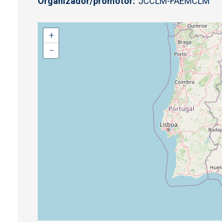
Organizador/promotor
JCCLM-FAEMCLM
+
−