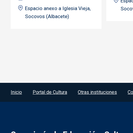
Espac
Espacio anexo a Iglesia Vieja,
Socov
Socovos (Albacete)
Menú del pie
Inicio
Portal de Cultura
Otras instituciones
Co