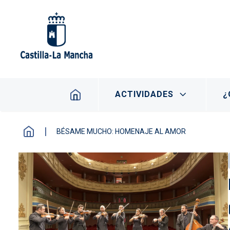
Pasar al contenido principal
Navegación principal
ACTIVIDADES
¿
BÉSAME MUCHO: HOMENAJE AL AMOR