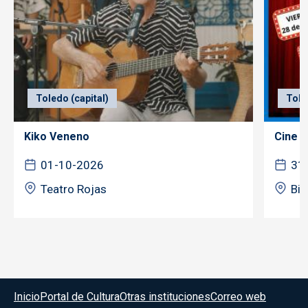
Toledo (capital)
Tole
Kiko Veneno
Cine f
01-10-2026
31
Teatro Rojas
Bib
Menú del pie
Inicio
Portal de Cultura
Otras instituciones
Correo web