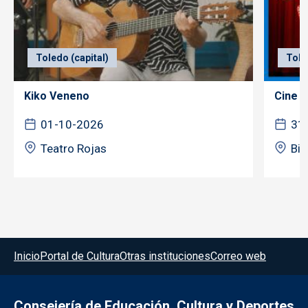
Toledo (capital)
Tole
Kiko Veneno
Cine f
01-10-2026
31
Teatro Rojas
Bib
Menú del pie
Inicio
Portal de Cultura
Otras instituciones
Correo web
Consejería de Educación, Cultura y Deportes