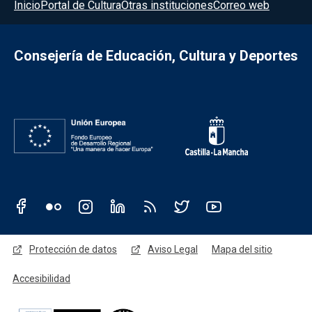
Menú del pie
Inicio
Portal de Cultura
Otras instituciones
Correo web
Consejería de Educación, Cultura y Deportes
Redes sociales JCCM
Menú legal
Protección de datos
Aviso Legal
Mapa del sitio
Accesibilidad