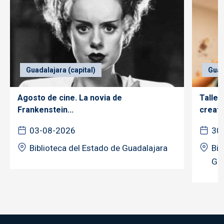
Guadalajara (capital)
Guad
Agosto de cine. La novia de
Taller
Frankenstein...
creativ
03-08-2026
30
Biblioteca del Estado de Guadalajara
Bib
Gua