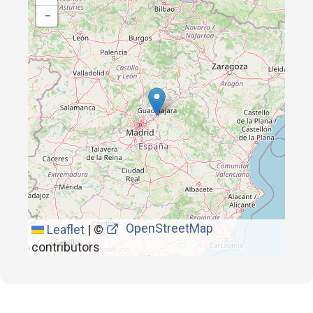
−
OpenStreetMap
Leaflet
|
©
contributors