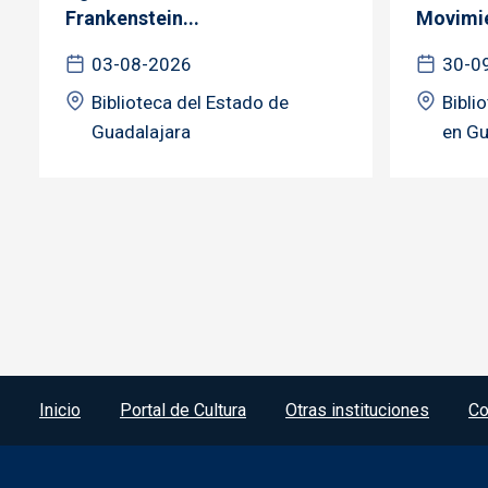
Frankenstein...
Movimie
03-08-2026
30-0
Biblioteca del Estado de
Bibli
Guadalajara
en Gu
Menú del pie
Inicio
Portal de Cultura
Otras instituciones
Co