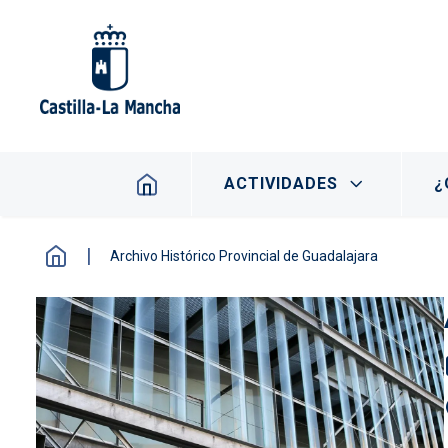
Pasar al contenido principal
Navegación principal
ACTIVIDADES
¿
Archivo Histórico Provincial de Guadalajara