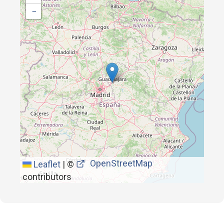
−
OpenStreetMap
Leaflet
|
©
contributors