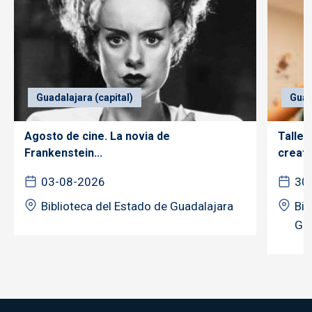
Guadalajara (capital)
Guad
Agosto de cine. La novia de
Taller
Frankenstein...
creativ
03-08-2026
30
Biblioteca del Estado de Guadalajara
Bib
Gua