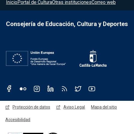
Menú del pie
Inicio
Portal de Cultura
Otras instituciones
Correo web
Consejería de Educación, Cultura y Deportes
Redes sociales JCCM
Menú legal
Protección de datos
Aviso Legal
Mapa del sitio
Accesibilidad