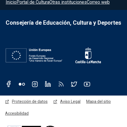
Menú del pie
Inicio
Portal de Cultura
Otras instituciones
Correo web
Consejería de Educación, Cultura y Deportes
Redes sociales JCCM
Menú legal
Protección de datos
Aviso Legal
Mapa del sitio
Accesibilidad