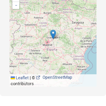
−
OpenStreetMap
Leaflet
|
©
contributors