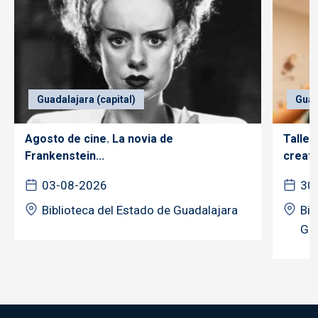
Guadalajara (capital)
Guad
Agosto de cine. La novia de
Taller
Frankenstein...
creativ
03-08-2026
30
Biblioteca del Estado de Guadalajara
Bib
Gua