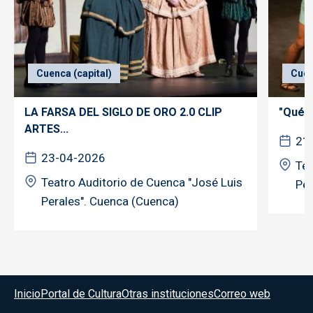
Cuenca (capital)
Cuen
LA FARSA DEL SIGLO DE ORO 2.0 CLIP
"Qué d
ARTES...
21
23-04-2026
Tea
Teatro Auditorio de Cuenca "José Luis
Per
Perales". Cuenca (Cuenca)
Menú del pie
Inicio
Portal de Cultura
Otras instituciones
Correo web