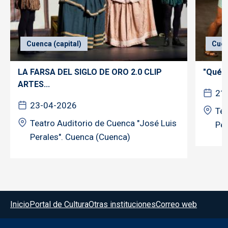
Cuenca (capital)
Cuen
LA FARSA DEL SIGLO DE ORO 2.0 CLIP
"Qué d
ARTES...
21
23-04-2026
Tea
Teatro Auditorio de Cuenca "José Luis
Per
Perales". Cuenca (Cuenca)
Menú del pie
Inicio
Portal de Cultura
Otras instituciones
Correo web