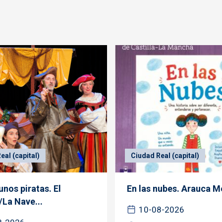
eal (capital)
Ciudad Real (capital)
nos piratas. El
En las nubes. Arauca M
/La Nave...
10-08-2026