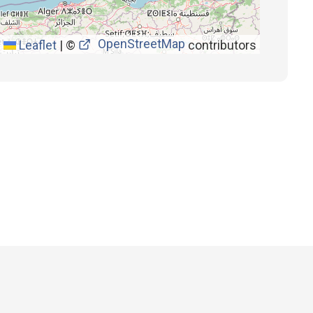
OpenStreetMap
Leaflet
|
©
contributors