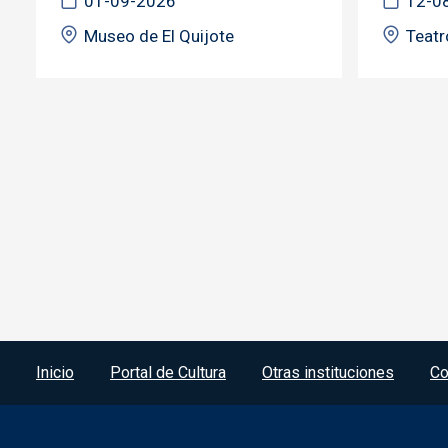
01-09-2026
12-0
Museo de El Quijote
Teatr
Menú del pie
Inicio
Portal de Cultura
Otras instituciones
Co