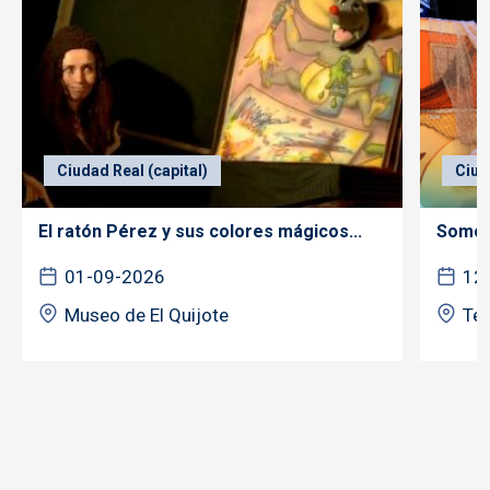
Ciudad Real (capital)
Ciud
El ratón Pérez y sus colores mágicos...
Somos 
01-09-2026
12
Museo de El Quijote
Tea