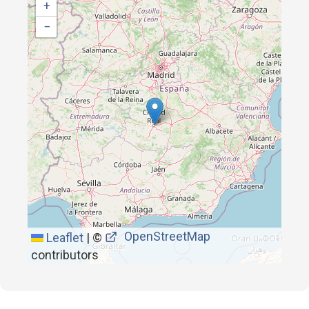
+
−
OpenStreetMap
Leaflet
|
©
contributors