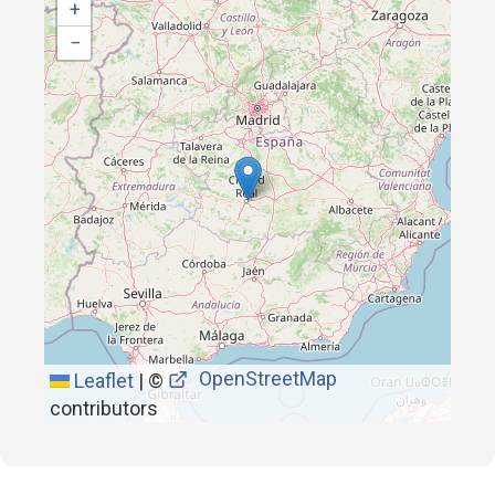
+
−
OpenStreetMap
Leaflet
|
©
contributors