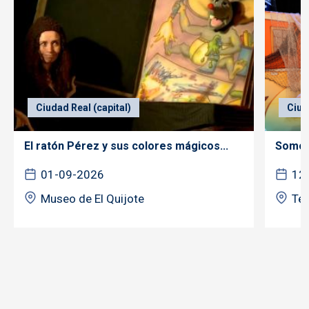
Ciudad Real (capital)
Ciud
El ratón Pérez y sus colores mágicos...
Somos 
01-09-2026
12
Museo de El Quijote
Tea