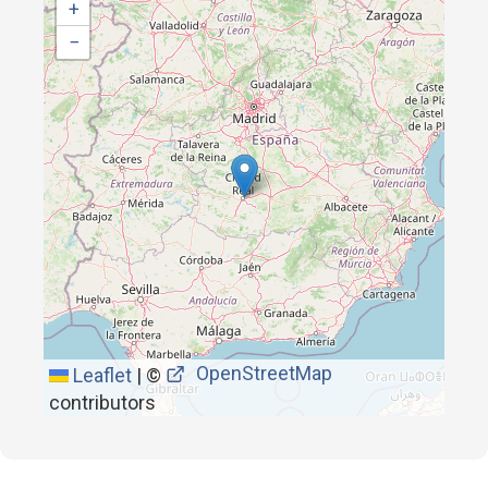
+
−
OpenStreetMap
Leaflet
|
©
contributors