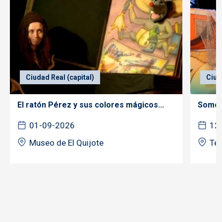
Ciudad Real (capital)
Ciud
El ratón Pérez y sus colores mágicos...
Somos 
01-09-2026
12
Museo de El Quijote
Tea