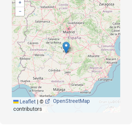
+
−
OpenStreetMap
Leaflet
|
©
contributors