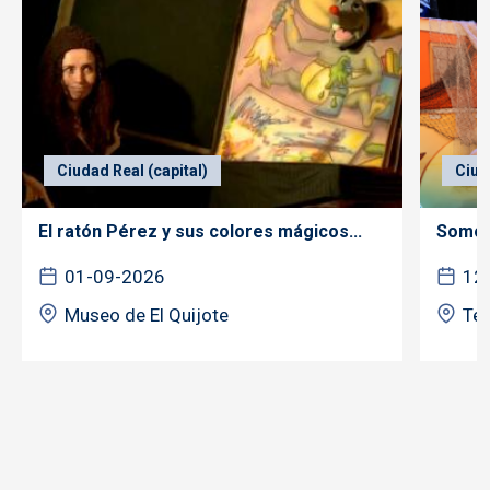
Ciudad Real (capital)
Ciud
El ratón Pérez y sus colores mágicos...
Somos 
01-09-2026
12
Museo de El Quijote
Tea