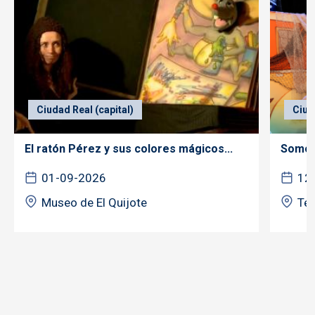
Ciudad Real (capital)
Ciud
El ratón Pérez y sus colores mágicos...
Somos 
01-09-2026
12
Museo de El Quijote
Tea