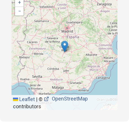
+
−
OpenStreetMap
Leaflet
|
©
contributors