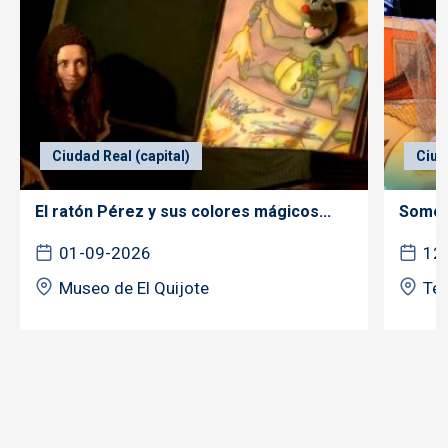
Ciudad Real (capital)
Ciud
El ratón Pérez y sus colores mágicos...
Somos 
01-09-2026
12
Museo de El Quijote
Tea