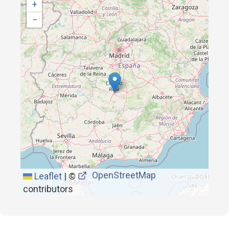
+
−
OpenStreetMap
Leaflet
|
©
contributors