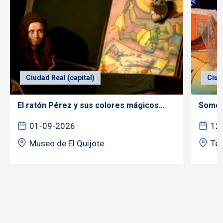
Ciudad Real (capital)
Ciud
El ratón Pérez y sus colores mágicos...
Somos 
01-09-2026
12
Museo de El Quijote
Tea