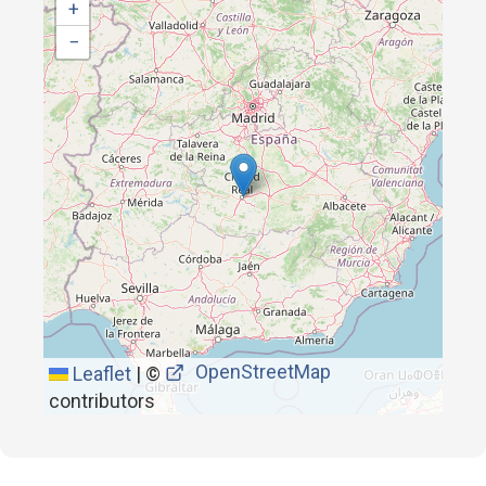
+
−
OpenStreetMap
Leaflet
|
©
contributors