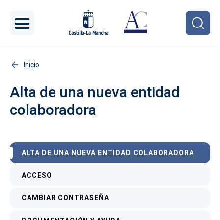
Pasar al contenido principal
Inicio
Alta de una nueva entidad
colaboradora
Menú interior
ALTA DE UNA NUEVA ENTIDAD COLABORADORA
ACCESO
CAMBIAR CONTRASEÑA