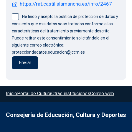
https://rat.castillalamancha.es/info/2467
He leído y acepto la política de protección de datos y
consiento que mis datos sean tratados conforme a las
características del tratamiento previamente descrito.
Puede retirar este consentimiento solicitándolo en el
siguiente correo electrónico:
protecciondedatos.educacion@jccm.es
Menú del pie
Inicio
Portal de Cultura
Otras instituciones
Correo web
Consejería de Educación, Cultura y Deportes