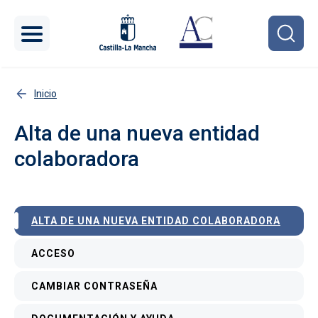
Pasar al contenido principal
Inicio
Alta de una nueva entidad
colaboradora
Menú interior
ALTA DE UNA NUEVA ENTIDAD COLABORADORA
ACCESO
CAMBIAR CONTRASEÑA