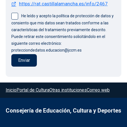
https://rat.castillalamancha.es/info/2467
He leído y acepto la política de protección de datos y
consiento que mis datos sean tratados conforme a las
características del tratamiento previamente descrito.
Puede retirar este consentimiento solicitándolo en el
siguiente correo electrónico:
protecciondedatos.educacion@jccm.es
Menú del pie
Inicio
Portal de Cultura
Otras instituciones
Correo web
Consejería de Educación, Cultura y Deportes