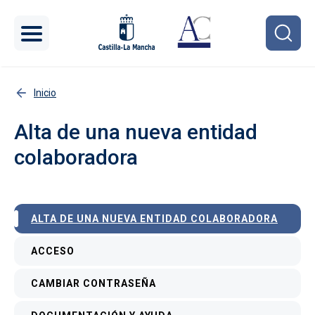
Pasar al contenido principal
Inicio
Alta de una nueva entidad
colaboradora
Menú interior
ALTA DE UNA NUEVA ENTIDAD COLABORADORA
ACCESO
CAMBIAR CONTRASEÑA