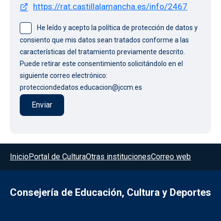
https://rat.castillalamancha.es/info/2467
He leído y acepto la política de protección de datos y
consiento que mis datos sean tratados conforme a las
características del tratamiento previamente descrito.
Puede retirar este consentimiento solicitándolo en el
siguiente correo electrónico:
protecciondedatos.educacion@jccm.es
Menú del pie
Inicio
Portal de Cultura
Otras instituciones
Correo web
Consejería de Educación, Cultura y Deportes