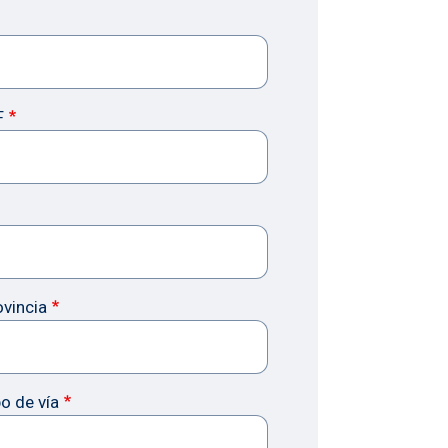
F
ovincia
o de vía