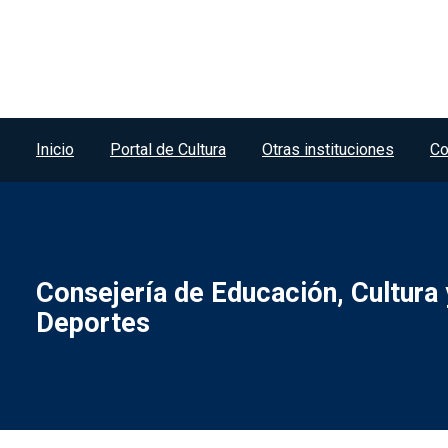
Menú del pie
Inicio
Portal de Cultura
Otras instituciones
Co
Consejería de Educación, Cultura 
Deportes
Menú legal