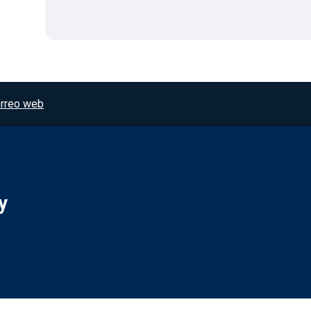
rreo web
y
Redes sociales JCCM