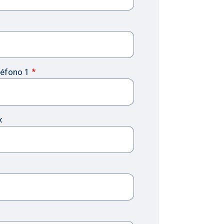
léfono 1
x