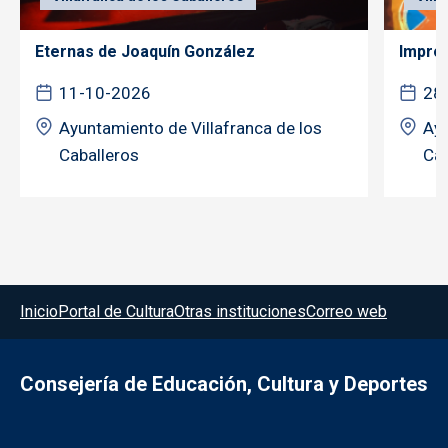
Eternas de Joaquín González
Improc
11-10-2026
28
Ayuntamiento de Villafranca de los
Ayu
Caballeros
Cab
Menú del pie
Inicio
Portal de Cultura
Otras instituciones
Correo web
Consejería de Educación, Cultura y Deportes