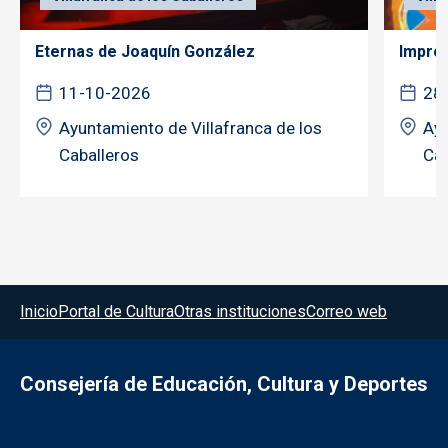
Eternas de Joaquín González
Improc
11-10-2026
28
Ayuntamiento de Villafranca de los
Ayu
Caballeros
Cab
Menú del pie
Inicio
Portal de Cultura
Otras instituciones
Correo web
Consejería de Educación, Cultura y Deportes