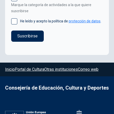
Marque la categoría de actividades a la que quiere
suscribirse
He leído y acepto la política de
protección de datos
.
Menú del pie
Inicio
Portal de Cultura
Otras instituciones
Correo web
Consejería de Educación, Cultura y Deportes