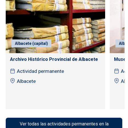
Albacete (capital)
Alba
Archivo Histórico Provincial de Albacete
Museo
Actividad permanente
Act
Albacete
Alb
Ver todas las actividades permanentes en la