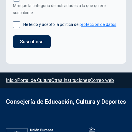
Marque la categoría de actividades a la que quiere
suscribirse
He leído y acepto la política de
protección de datos
.
Menú del pie
Inicio
Portal de Cultura
Otras instituciones
Correo web
Consejería de Educación, Cultura y Deportes