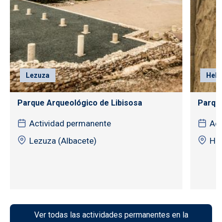
Lezuza
Hellí
Parque Arqueológico de Libisosa
Parque
Actividad permanente
Act
Lezuza (Albacete)
Hel
Ver todas las actividades permanentes en la