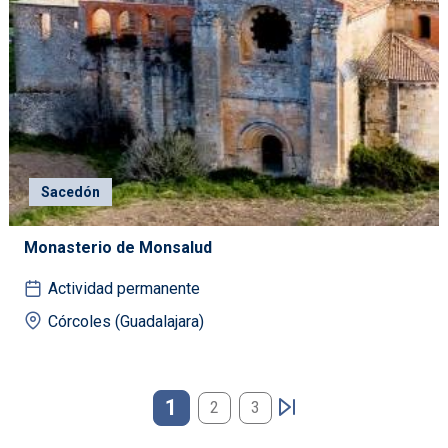
Sacedón
Monasterio de Monsalud
Actividad permanente
Córcoles (Guadalajara)
Paginación
1
2
3