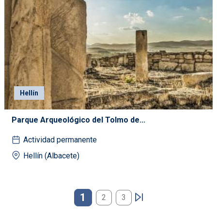
Hellín
Parque Arqueológico del Tolmo de...
Actividad permanente
Hellín (Albacete)
Paginación
1
2
3