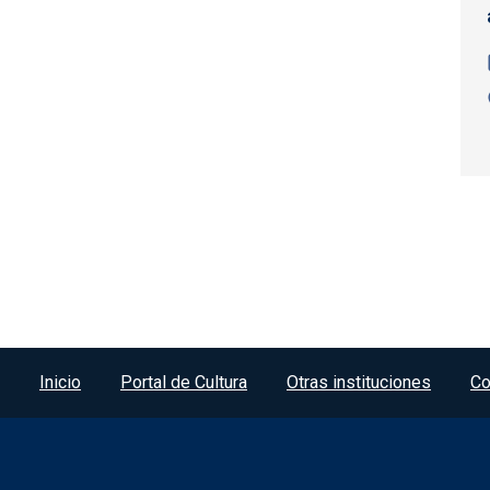
Paginación
Menú del pie
Inicio
Portal de Cultura
Otras instituciones
Co