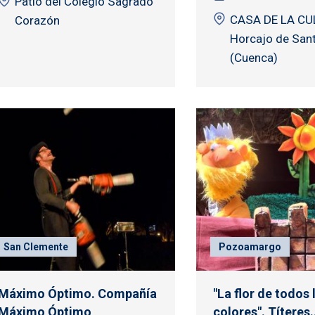
Patio del Colegio Sagrado
CASA DE LA CU
Corazón
Horcajo de San
(Cuenca)
San Clemente
Pozoamargo
Máximo Óptimo. Compañía
"La flor de todos 
Máximo Óptimo
colores". Títeres..