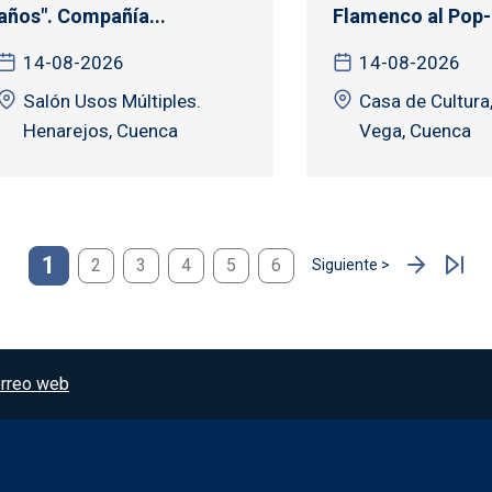
años". Compañía...
Flamenco al Pop- 
14-08-2026
14-08-2026
Salón Usos Múltiples.
Casa de Cultura,
Henarejos, Cuenca
Vega, Cuenca
1
2
3
4
5
6
Siguiente >
Siguiente página
rreo web