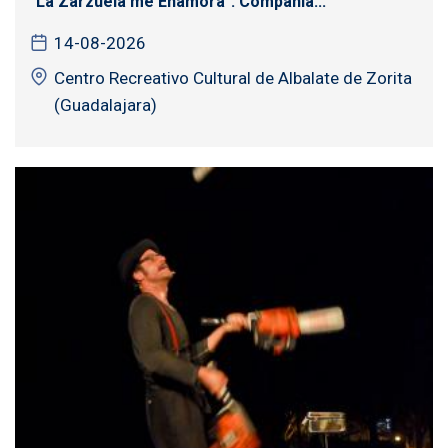
"La Zarzuela me Enamora". Compañía...
14-08-2026
Centro Recreativo Cultural de Albalate de Zorita
(Guadalajara)