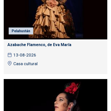
Pelahustán
Azabache Flamenco, de Eva María
13-08-2026
Casa cultural