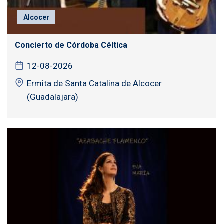
Alcocer
Concierto de Córdoba Céltica
12-08-2026
Ermita de Santa Catalina de Alcocer
(Guadalajara)