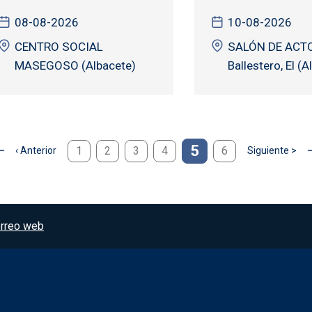
08-08-2026
10-08-2026
CENTRO SOCIAL
SALÓN DE ACTO
MASEGOSO (Albacete)
Ballestero, El (A
5
1
2
3
4
6
‹ Anterior
Siguiente >
gina anterior
Siguiente pági
rreo web