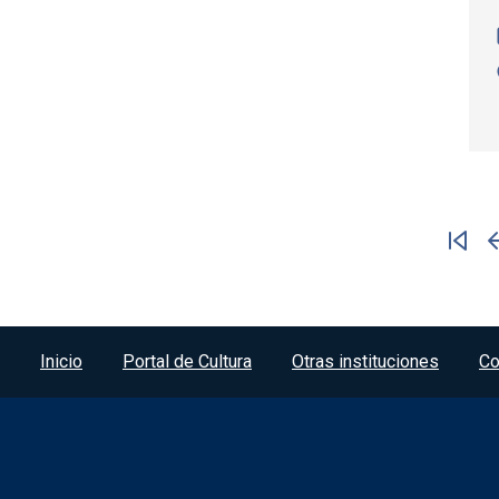
Paginación
Pá
Menú del pie
Inicio
Portal de Cultura
Otras instituciones
Co