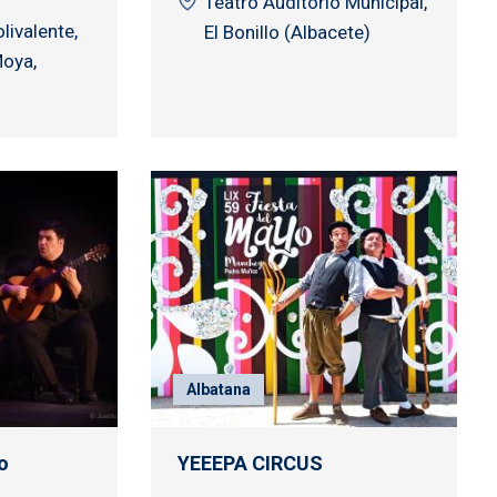
Teatro Auditorio Municipal,
livalente,
El Bonillo (Albacete)
Moya,
Albatana
o
YEEEPA CIRCUS