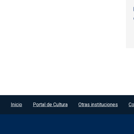
Paginación
Menú del pie
Inicio
Portal de Cultura
Otras instituciones
Co