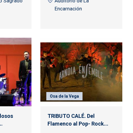
io Sagrado
Auditorio de La
Encarnación
Osa de la Vega
llosos
TRIBUTO CALÉ. Del
..
Flamenco al Pop- Rock...