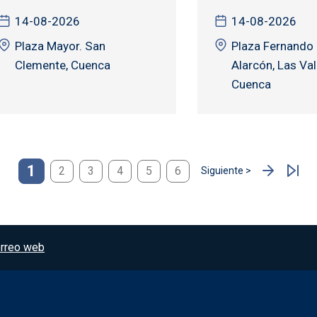
14-08-2026
14-08-2026
Plaza Mayor. San
Plaza Fernando 
Clemente, Cuenca
Alarcón, Las Val
Cuenca
1
2
3
4
5
6
Siguiente >
Siguiente página
rreo web