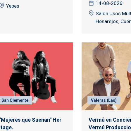
14-08-2026
Yepes
Salón Usos Múlt
Henarejos, Cue
San Clemente
Valeras (Las)
"Mujeres que Suenan" Her
Vermú en Concier
Itage.
Vermú Produccio